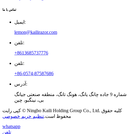
تماس با ما
ایمیل:
lemon@kailirazor.com
تلفن:
+8613685737776
تلفن:
+86-0574-87587686
آدرس:
شماره 9 جاده چانگ یانگ، هونگ تانگ، منطقه صنعتی جیانگ
بی، نینگبو، چین
کپی رایت © Ningbo Kaili Holding Group Co., Ltd. کلیه حقوق
محفوظ است.
تنظیم حریم خصوصی
whatsapp
تلفن