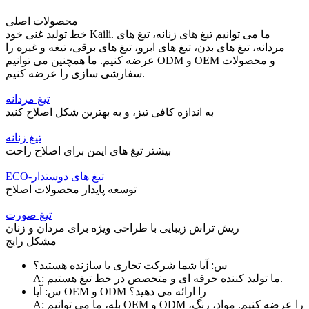
محصولات اصلی
خط تولید غنی خود Kaili. ما می توانیم تیغ های زنانه، تیغ های
مردانه، تیغ های بدن، تیغ های ابرو، تیغ های برقی، تیغه و غیره را
عرضه کنیم. ما همچنین می توانیم ODM و OEM و محصولات
سفارشی سازی را عرضه کنیم.
تیغ مردانه
به اندازه کافی تیز، و به بهترین شکل اصلاح کنید
تیغ زنانه
بیشتر تیغ های ایمن برای اصلاح راحت
ECO-تیغ های دوستدار
توسعه پایدار محصولات اصلاح
تیغ صورت
ریش تراش زیبایی با طراحی ویژه برای مردان و زنان
مشکل رایج
س: آیا شما شرکت تجاری یا سازنده هستید؟
A: ما تولید کننده حرفه ای و متخصص در خط تیغ هستیم.
س: آیا OEM و ODM را ارائه می دهید؟
A: بله، ما می توانیم OEM و ODM را عرضه کنیم. مواد، رنگ،