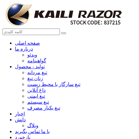
صفحه اصلی
درباره ما
ویدئو
گواهینامه
تولید - محصول
تیغ مردانه
زنان تیغ
تیغ سازگار با محیط زیست
داغ آنلاین
تیغ ایمنی
تیغ سیستم
تیغ یکبار مصرف
اخبار
دانش
وبلاگ
با ما تماس بگیرید
بازخورد