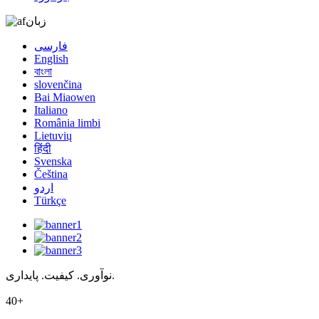
زبان
فارسی
English
বাংলা
slovenčina
Bai Miaowen
Italiano
România limbi
Lietuvių
हिंदी
Svenska
Čeština
اردو
Türkçe
نوآوری. کیفیت. پایداری.
40+