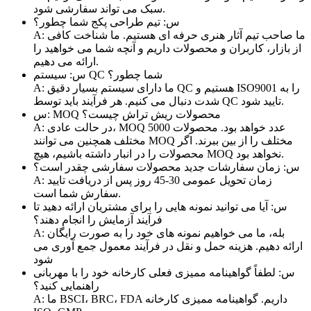
سبک می تواند سفارشی شود.
س: تیم طراحی پکج شما چطور؟
A: ما صاحب تیم آثار هنری حرفه ای هستیم. ما شناخت کافی
از بازار، کاربران و محصولات داریم و آنچه شما می خواهید را
ارائه می دهیم.
س: سیستم QC شما چطور؟
A: ما دارای سیستم بسیار دقیق QC هستیم و ISO9001 را به
شدت دنبال می کنیم. هر فرآیند باید توسط QC تایید شود.
س: MOQ محصولات ریش تراش چیست؟
A: در حالت عادی، MOQ 5000 عدد خواهد بود. محصولات
مختلف همچنین می توانند MOQ مختلف را از بین ببرند. اگر
محصولات را در انبار داشته باشیم، هیچ MOQ نخواهد بود.
س: زمان سفارشات جدید محصولات سفارشی چقدر است؟
A: زمان تحویل عمومی 30-45 روز پس از دریافت تایید
سفارش شما است.
س: آیا می توانید نمونه هایی را برای مشتریان ارائه دهید تا
فرآیند آزمایش را انجام دهند؟
A: بله، ما می خواهیم نمونه های خود را به صورت رایگان
ارائه دهیم. هزینه حمل و نقل در فرآیند معمول جمع آوری می
شود
س: لطفاً گواهینامه ممیزی فعلی کارخانه خود را با مهربانی
راهنمایی کنید؟
A: ما BSCI، BRC، FDA داریم. گواهینامه ممیزی کارخانه